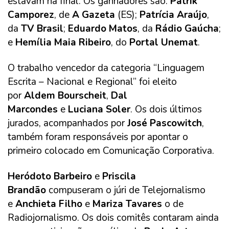
estavam na final. Os ganhadores são:
Patrik
Camporez
, de
A Gazeta
(ES);
Patrícia Araújo
,
da
TV Brasil
;
Eduardo Matos
, da
Rádio Gaúcha
;
e
Hemília Maia Ribeiro
, do
Portal Unemat
.
O trabalho vencedor da categoria “Linguagem
Escrita – Nacional e Regional” foi eleito
por
Aldem Bourscheit
,
Dal
Marcondes
e
Luciana Soler
. Os dois últimos
jurados, acompanhados por
José Pascowitch
,
também foram responsáveis por apontar o
primeiro colocado em Comunicação Corporativa.
Heródoto Barbeiro
e
Priscila
Brandão
compuseram o júri de Telejornalismo
e
Anchieta Filho
e
Mariza Tavares
o de
Radiojornalismo. Os dois comitês contaram ainda