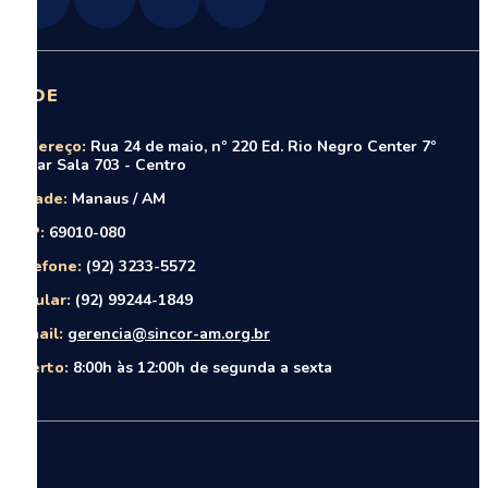
SEDE
Endereço:
Rua 24 de maio, nº 220 Ed. Rio Negro Center 7º
andar Sala 703 - Centro
Cidade:
Manaus / AM
CEP:
69010-080
Telefone:
(92) 3233-5572
Celular:
(92) 99244-1849
E-mail:
gerencia@sincor-am.org.br
Aberto:
8:00h às 12:00h de segunda a sexta