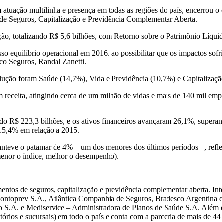
tuação multilinha e presença em todas as regiões do país, encerrou o
 de Seguros, Capitalização e Previdência Complementar Aberta.
ão, totalizando R$ 5,6 bilhões, com Retorno sobre o Patrimônio Líqu
sso equilíbrio operacional em 2016, ao possibilitar que os impactos 
co Seguros, Randal Zanetti.
ção foram Saúde (14,7%), Vida e Previdência (10,7%) e Capitalizaçã
eceita, atingindo cerca de um milhão de vidas e mais de 140 mil empr
do R$ 223,3 bilhões, e os ativos financeiros avançaram 26,1%, supera
 15,4% em relação a 2015.
nteve o patamar de 4% – um dos menores dos últimos períodos –, refleti
enor o índice, melhor o desempenho).
tos de seguros, capitalização e previdência complementar aberta. Int
ntoprev S.A., Atlântica Companhia de Seguros, Bradesco Argentina d
ção S.A. e Mediservice – Administradora de Planos de Saúde S.A. Alé
órios e sucursais) em todo o país e conta com a parceria de mais de 44 