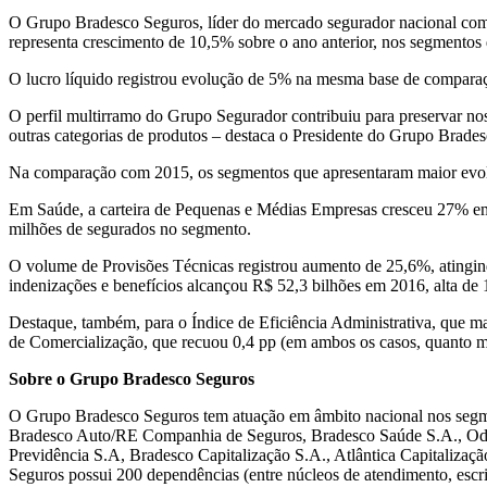
O Grupo Bradesco Seguros, líder do mercado segurador nacional com a
representa crescimento de 10,5% sobre o ano anterior, nos segmentos
O lucro líquido registrou evolução de 5% na mesma base de comparaç
O perfil multirramo do Grupo Segurador contribuiu para preservar no
outras categorias de produtos – destaca o Presidente do Grupo Brades
Na comparação com 2015, os segmentos que apresentaram maior evolu
Em Saúde, a carteira de Pequenas e Médias Empresas cresceu 27% em r
milhões de segurados no segmento.
O volume de Provisões Técnicas registrou aumento de 25,6%, atingin
indenizações e benefícios alcançou R$ 52,3 bilhões em 2016, alta de
Destaque, também, para o Índice de Eficiência Administrativa, que ma
de Comercialização, que recuou 0,4 pp (em ambos os casos, quanto m
Sobre o Grupo Bradesco Seguros
O Grupo Bradesco Seguros tem atuação em âmbito nacional nos segmen
Bradesco Auto/RE Companhia de Seguros, Bradesco Saúde S.A., Odo
Previdência S.A, Bradesco Capitalização S.A., Atlântica Capitaliza
Seguros possui 200 dependências (entre núcleos de atendimento, escrit