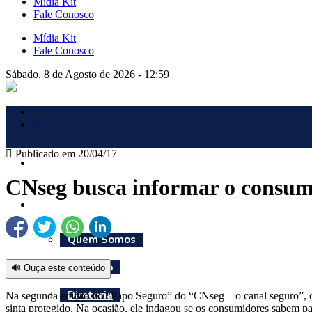
Mídia Kit
Fale Conosco
Mídia Kit
Fale Conosco
Sábado, 8 de Agosto de 2026 - 12:59
Publicado em 20/04/17
Início
CNseg busca informar o consum
Institucional
Quem Somos
Estatuto
🔊 Ouça este conteúdo
Diretoria
Na segunda edição do “Papo Seguro” do “CNseg – o canal seguro”, o 
sinta protegido. Na ocasião, ele indagou se os consumidores sabem pa