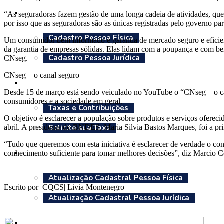
Associe-se ao Sincor
“As seguradoras fazem gestão de uma longa cadeia de atividades, que
por isso que as seguradoras são as únicas registradas pelo governo par
Cadastro Pessoa Física
Um consumidor bem informado é garantia de mercado seguro e eficien
da garantia de empresas sólidas. Elas lidam com a poupança e com be
Cadastro Pessoa Jurídica
CNseg.
CNseg – o canal seguro
Taxas
Desde 15 de março está sendo veiculado no YouTube o “CNseg – o can
consumidores e a sociedade em geral.
Taxas e Contribuições
O objetivo é esclarecer a população sobre produtos e serviços oferec
abril. A presidente do BNDES, Maria Silvia Bastos Marques, foi a prim
Solicite sua Taxa
“Tudo que queremos com esta iniciativa é esclarecer de verdade o co
Corretor
conhecimento suficiente para tomar melhores decisões”, diz Marcio C
Atualização Cadastral Pessoa Física
Escrito por CQCS| Livia Montenegro
Atualização Cadastral Pessoa Jurídica
Benefícios